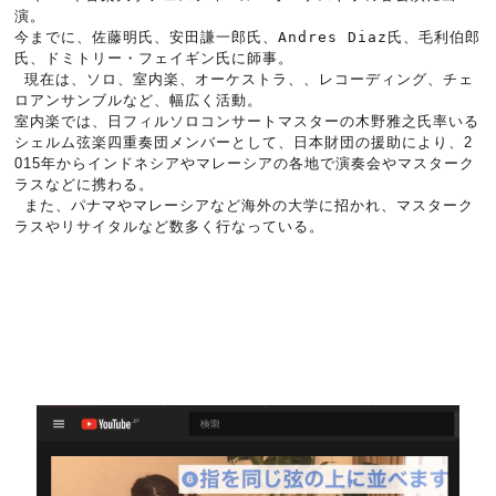
演。
今までに、佐藤明氏、安田謙一郎氏、Andres Diaz氏、毛利伯郎
氏、ドミトリー・フェイギン氏に師事。
 現在は、
ソロ、室内楽、オーケストラ、、レコーディング、チェ
ロアンサンブルなど、幅広く活動。
室内楽では、日フィルソロコンサートマスターの木野雅之氏率いる
シェルム弦楽四重奏団メンバーとして、日本財団の援助により、2
015年からインドネシアやマレーシアの各地で演奏会やマスターク
ラスなどに携わる。
 また、パナマやマレーシアなど海外の大学に招かれ、マスターク
ラスやリサイタルなど数多く行なっている。