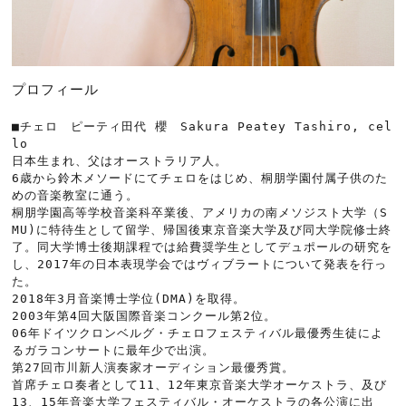
プロフィール
■チェロ　ピーティ田代 櫻　Sakura Peatey Tashiro, cel
lo

日本生まれ、父はオーストラリア人。
6歳から鈴木メソードにてチェロをはじめ、桐朋学園付属子供のた
めの音楽教室に通う。
桐朋学園高等学校音楽科卒業後、アメリカの南メソジスト大学（S
MU)に特待生として留学、帰国後東京音楽大学及び同大学院修士終
了。同大学博士後期課程では給費奨学生としてデュポールの研究を
し、2017年の日本表現学会ではヴィブラートについて発表を行っ
た。
2018年3月音楽博士学位(DMA)を取得。
2003年第4回大阪国際音楽コンクール第2位。
06年ドイツクロンベルグ・チェロフェスティバル最優秀生徒によ
るガラコンサートに最年少で出演。
第27回市川新人演奏家オーディション最優秀賞。
首席チェロ奏者として11、12年東京音楽大学オーケストラ、及び
13、15年音楽大学フェスティバル・オーケストラの各公演に出